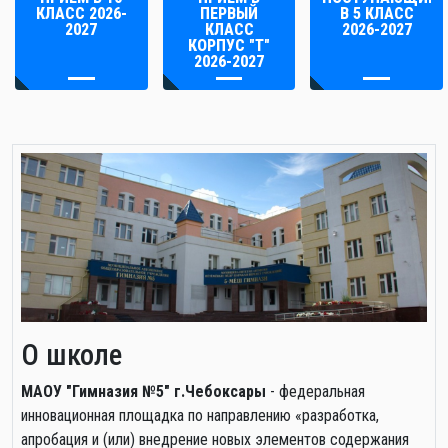
КЛАСС 2026-
ПЕРВЫЙ
В 5 КЛАСС
2027
КЛАСС
2026-2027
КОРПУС "Т"
2026-2027
О школе
МАОУ "Гимназия №5" г.Чебоксары
- федеральная
инновационная площадка по направлению «разработка,
апробация и (или) внедрение новых элементов содержания