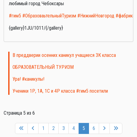
любимый город Чебоксары
#гим5
#ОбразоваьтельныйТуризм
#НижнийНовгород
#фабрика
{gallery}1JU/1011/{/gallery}
В преддверии осенних каникул учащиеся 3К класса
ОБРАЗОВАТЕЛЬНЫЙ ТУРИЗМ
Ура! #каникулы!
Ученики 1Р, 1А, 1С и 4Р класса #гим5 посетили
Страница 5 из 6
1
2
3
4
5
6