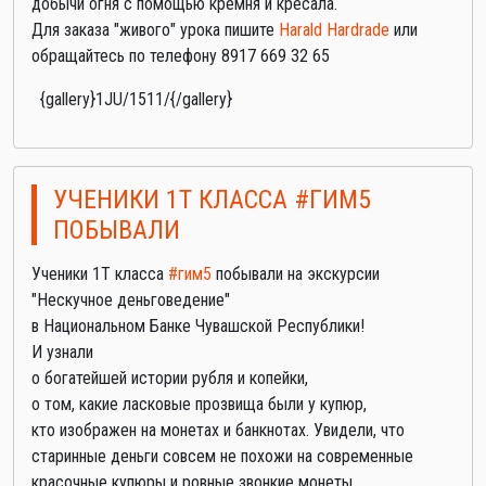
добычи огня с помощью кремня и кресала.
Для заказа "живого" урока пишите
Harald Hardrade
или
обращайтесь по телефону 8917 669 32 65
{gallery}1JU/1511/{/gallery}
УЧЕНИКИ 1Т КЛАССА #ГИМ5
ПОБЫВАЛИ
Ученики 1Т класса
#гим5
побывали на экскурсии
"Нескучное деньговедение"
в Национальном Банке Чувашской Республики!
И узнали
о богатейшей истории рубля и копейки,
о том, какие ласковые прозвища были у купюр,
кто изображен на монетах и банкнотах. Увидели, что
старинные деньги совсем не похожи на современные
красочные купюры и ровные звонкие монеты.