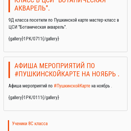
АКВАРЕЛЬ".
9Д класса посетили по Пушкинской карте мастер-класс в
ЦСИ "Ботаническая акварель".
{gallery}1PK/0711{/gallery}
АФИША МЕРОПРИЯТИЙ ПО
#ПУШКИНСКОЙКАРТЕ НА НОЯБРЬ .
Афиша мероприятий по
#ПушкинскойКарте
на ноябрь .
{gallery}1PK/0111{/gallery}
Ученики 8С класса