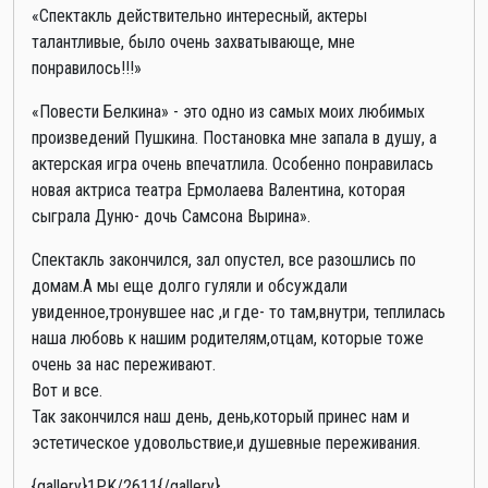
«Спектакль действительно интересный, актеры
талантливые, было очень захватывающе, мне
понравилось!!!»
«Повести Белкина» - это одно из самых моих любимых
произведений Пушкина. Постановка мне запала в душу, а
актерская игра очень впечатлила. Особенно понравилась
новая актриса театра Ермолаева Валентина, которая
сыграла Дуню- дочь Самсона Вырина».
Спектакль закончился, зал опустел, все разошлись по
домам.А мы еще долго гуляли и обсуждали
увиденное,тронувшее нас ,и где- то там,внутри, теплилась
наша любовь к нашим родителям,отцам, которые тоже
очень за нас переживают.
Вот и все.
Так закончился наш день, день,который принес нам и
эстетическое удовольствие,и душевные переживания.
{gallery}1PK/2611{/gallery}