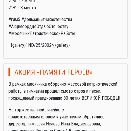
2"М" - 2 место
2"Н" - 3 место
#гим5 #деньзащитникаотечества
#АкциясердцеОтдаюОтечеству
#МесячникПатриотическойРаботы
{gallery}1ND/25/2002/{/gallery}
АКЦИЯ «ПАМЯТИ ГЕРОЕВ»
В рамках месячника оборонно-массовой патриотической
работы в гимназии прошел смотр строя и песни,
посвященный празднованию 80-летия ВЕЛИКОЙ ПОБЕДЫ!
На торжественной линейке с
приветственным словом к участникам обратились:
директор гимназии Исаева Инна Владиславовна,
подполковник Федоров Сергей Валентинович,