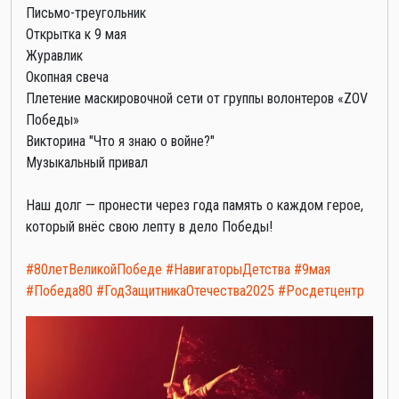
Письмо-треугольник
Открытка к 9 мая
Журавлик
Окопная свеча
Плетение маскировочной сети от группы волонтеров «ZOV
Победы»
Викторина "Что я знаю о войне?"
Музыкальный привал
Наш долг — пронести через года память о каждом герое,
который внёс свою лепту в дело Победы!
#80летВеликойПобеде
#НавигаторыДетства
#9мая
#Победа80
#ГодЗащитникаОтечества2025
#Росдетцентр