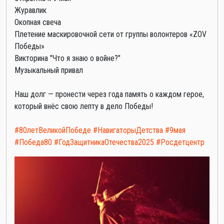
Журавлик
Окопная свеча
Плетение маскировочной сети от группы волонтеров «ZOV
Победы»
Викторина "Что я знаю о войне?"
Музыкальный привал
Наш долг — пронести через года память о каждом герое,
который внёс свою лепту в дело Победы!
#80летВеликойПобеде
#НавигаторыДетства
#9мая
#Победа80
#ГодЗащитникаОтечества2025
#Росдетцентр